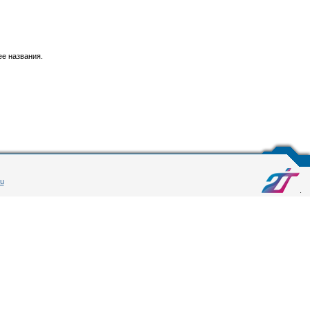
ее названия.
ru
.