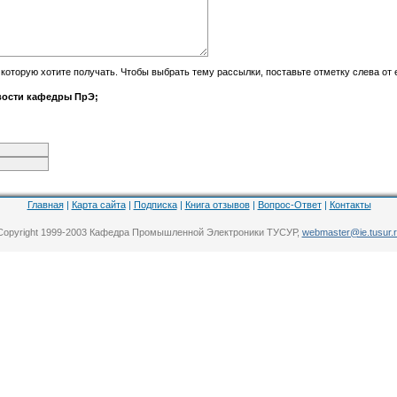
оторую хотите получать. Чтобы выбрать тему рассылки, поставьте отметку слева от 
ости кафедры ПрЭ;
Главная
|
Карта сайта
|
Подписка
|
Книга отзывов
|
Вопрос-Ответ
|
Контакты
Copyright 1999-2003 Кафедра Промышленной Электроники ТУСУР,
webmaster@ie.tusur.