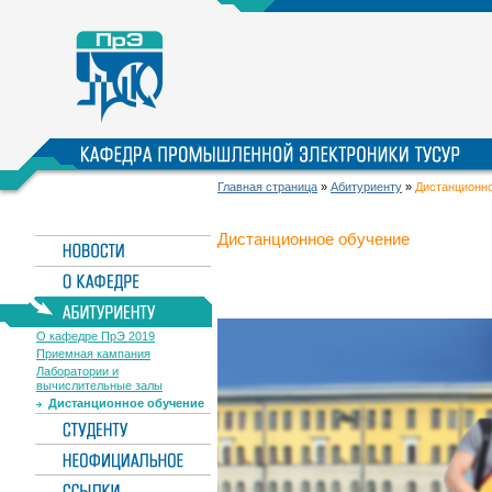
Главная страница
»
Абитуриенту
»
Дистанционн
Дистанционное обучение
О кафедре ПрЭ 2019
Приемная кампания
Лаборатории и
вычислительные залы
Дистанционное обучение