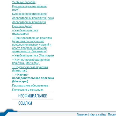
Учебные пособия
Курсовое проектирование
(new)
Курсовое проектирование
Лабораторный практикум (new)
Лабораторный практикум
Практики (new)
+ Учебная практика
(Бакалавры)
+ Производственная практика
(практика по получению
профессиональных умений и
опыта профессиональной
деятельности, Бакалавры)
+ Учебная практика (Магистры)
+ Научно-производственная
практика (Магистры)
+ Педагогическая практика
(Магистры)
+ Научно-
исследовательская практика
(Магистры)
Программное обеспечение
Положение о конкурсах
Главная
|
Карта сайта
|
Подпи