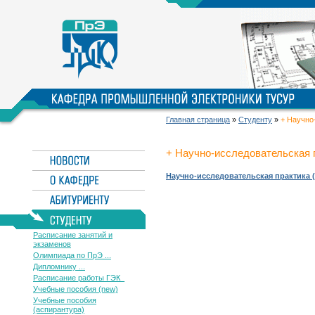
Главная страница
»
Студенту
»
+ Научно
+ Научно-исследовательская 
Научно-исследовательская практика 
Расписание занятий и
экзаменов
Олимпиада по ПрЭ ...
Дипломнику ...
Расписание работы ГЭК_
Учебные пособия (new)
Учебные пособия
(аспирантура)