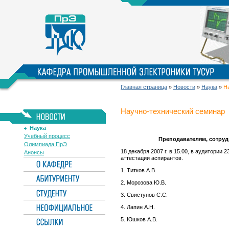
Главная страница
»
Новости
»
Наука
»
На
Научно-технический семинар
Наука
Учебный процесс
Преподавателям, сотруд
Олимпиада ПрЭ
18 декабря 2007 г. в 15.00, в аудитории
Анонсы
аттестации аспирантов.
1. Титков А.В.
2. Морозова Ю.В.
3. Свистунов С.С.
4. Лапин А.Н.
5. Юшков А.В.