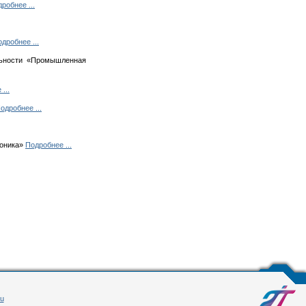
робнее ...
дробнее ...
льности «Промышленная
...
одробнее ...
роника»
Подробнее ...
ru