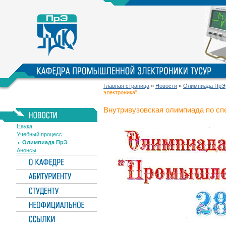
Главная страница
»
Новости
»
Олимпиада ПрЭ
электроника"
Внутривузовская олимпиада по с
Наука
Учебный процесс
Олимпиада ПрЭ
Анонсы