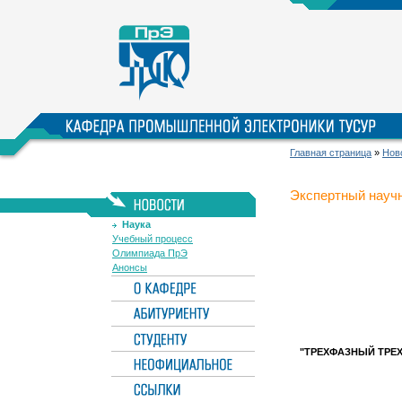
Главная страница
»
Нов
Экспертный науч
Наука
Учебный процесс
Олимпиада ПрЭ
Анонсы
"ТРЕХФАЗНЫЙ ТРЕ