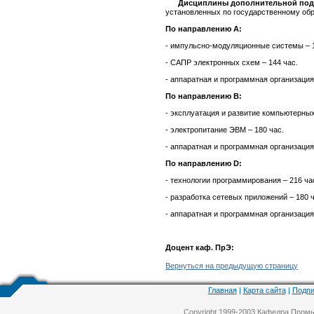
Дисциплины дополнительной под
установленных по государственному обр
По направлению А:
- импульсно-модуляционные системы – 1
- САПР электронных схем – 144 час.
- аппаратная и программная организация
По направлению В:
- эксплуатация и развитие компьютерных
- электропитание ЭВМ – 180 час.
- аппаратная и программная организация
По направлению D:
- технологии программирования – 216 ча
- разработка сетевых приложений
– 180 ч
- аппаратная и программная организация
Доцент каф. ПрЭ: Ко
Вернуться на предыдущую страницу
Главная
|
Карта сайта
|
Подпи
Copyright 1999-2003 Кафедра Про