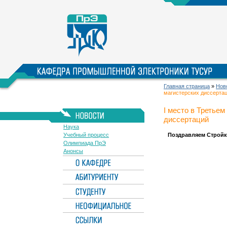
Главная страница
»
Нов
магистерских диссерта
I место в Третье
диссертаций
Наука
Учебный процесс
Поздравляем Стройк
Олимпиада ПрЭ
Анонсы