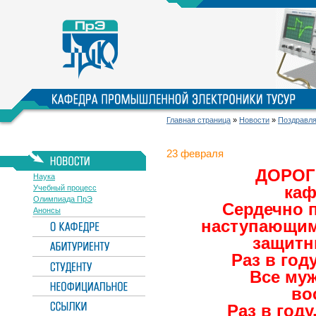
Главная страница
»
Новости
»
Поздравл
23 февраля
ДОРОГ
Наука
каф
Учебный процесс
Олимпиада ПрЭ
Сердечно 
Анонсы
наступающим
защитн
Раз в год
Все му
во
Раз в году