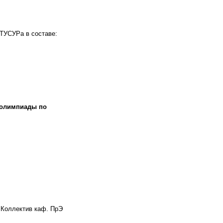
ТУСУРа в составе:
 олимпиады по
аф. ПрЭ