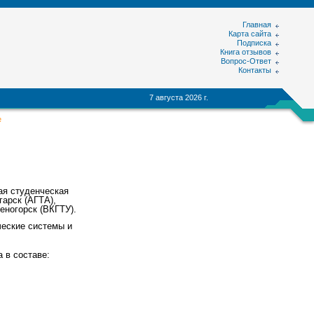
Главная
Карта сайта
Подписка
Книга отзывов
Вопрос-Ответ
Контакты
7 августа 2026 г.
е
ая студенческая
гарск (АГТА),
еногорск (ВКГТУ).
ческие системы и
 в составе: