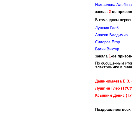
Исмаилова Альбин
заняла
2
-ое
призов
В командном перве
Лушпин Глеб 
Апасов Владимир
Сидоров Егор
Вагин Виктор 
заняла
1
-ое
призов
По обобщенным ито
электронике
в личн
Дашинимаева Е.З. (
Лушпин Глеб (ТУСУ
Ксынкин Денис (ТУ
Поздравляем всех 