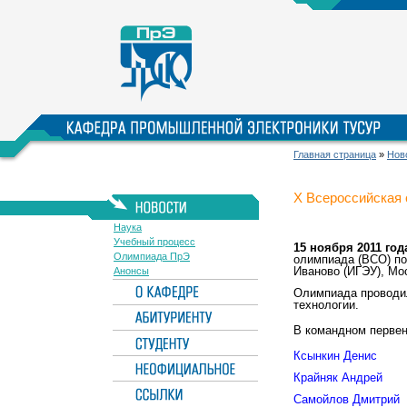
Главная страница
»
Нов
Х Всероссийская 
Наука
Учебный процесс
15 ноября 2011 год
Олимпиада ПрЭ
олимпиада (ВСО) по
Иваново (ИГЭУ), Мос
Анонсы
Олимпиада проводил
технологии.
В командном перве
Ксынкин Денис
Крайняк Андрей
Самойлов Дмитрий