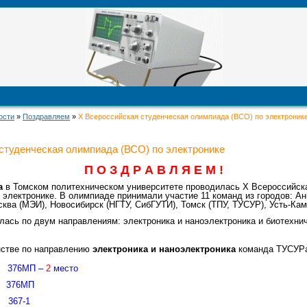
ости
»
Поздравляем
»
Х Всероссийская студенческая олимпиада (ВСО) по электроник
студенческая олимпиада (ВСО) по электронике
П О З Д Р А В Л Я Е М !
а
в Томском политехническом университете проводилась Х Всероссийск
 электронике. В олимпиаде принимали участие 11 команд из городов: Ан
ква (МЭИ), Новосибирск (НГТУ, СибГУТИ), Томск (ТПУ, ТУСУР), Усть-Кам
ась по двум направлениям: электроника и наноэлектроника и биотехни
нстве по направлению
электроника и наноэлектроника
команда ТУСУРа
 376МП –
2
место
 376МП
 367-1