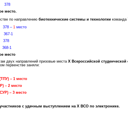
а 378
ое
место.
нстве по направлению
биотехнические системы и технологии
команда 
378 –
1
место
 367-1
 378
368-1
ое
место
гам двух направлений призовые места
X Всероссийской студенческой
ом первенстве заняли:
ТПУ) – 1 место
Р) – 2 место
СУР) – 3 место
участников с удачным выступлением на Х ВСО по электронике.
Коллектив к