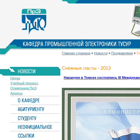
Главная страница
»
Новости
»
Поздравляем
»
Сн
Снежные ласты - 2013
Накануне в Томске состоялись III Междуна
Наука
Учебный процесс
Олимпиада ПрЭ
Анонсы