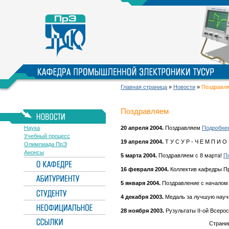
Главная страница
»
Новости
»
Поздравл
Поздравляем
Наука
20 апреля 2004.
Поздравляем
Подробнее 
Учебный процесс
19 апреля 2004.
Т У С У Р - Ч Е М П И О 
Олимпиада ПрЭ
Анонсы
5 марта 2004.
Поздравляем с 8 марта!
По
16 февраля 2004.
Коллектив кафедры Пр
5 января 2004.
Поздравление с началом
4 декабря 2003.
Медаль за лучшую науч
28 ноября 2003.
Рузультаты II-ой Всеро
Страни