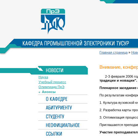
Главная страница
»
Нов
Внимание, конфе
2-3 февраля 2006 год
Наука
традиции и новации".
Учебный процесс
Олимпиада ПрЭ
Пленарное заседание с
Анонсы
По результатам конфер
1. Культура вузовской к
2. Разработка карты пр
3. Оптимизация процес
Приглашаются преподава
Участие преподавате