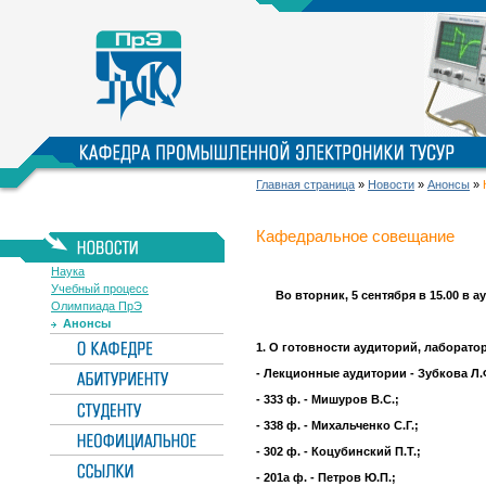
Главная страница
»
Новости
»
Анонсы
»
Кафедральное совещание
Наука
Учебный процесс
Во вторник, 5 сентября в 15.00 в а
Олимпиада ПрЭ
Анонсы
1. О готовности аудиторий, лаборато
- Лекционные аудитории - Зубкова Л.
- 333 ф. - Мишуров В.С.;
- 338 ф. - Михальченко С.Г.;
- 302 ф. - Коцубинский П.Т.;
- 201a ф. - Петров Ю.П.;