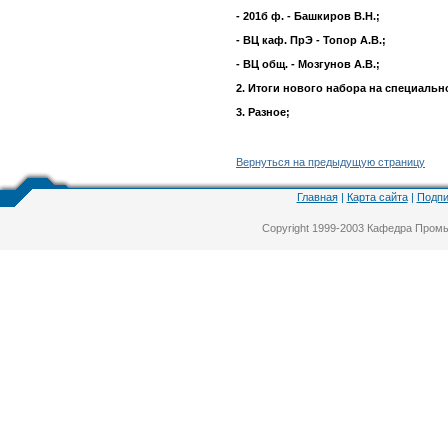
- 201б ф. - Башкиров В.Н.;
- ВЦ каф. ПрЭ - Топор А.В.;
- ВЦ общ. - Мозгунов А.В.;
2. Итоги нового набора на специально
3. Разное;
Вернуться на предыдущую страницу
Главная
|
Карта сайта
|
Подпи
Copyright 1999-2003 Кафедра Про