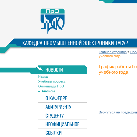
Главная страница
»
Нов
учебного года
График работы Го
учебного года
Наука
Учебный процесс
Олимпиада ПрЭ
Анонсы
Вернуться на предыдущ