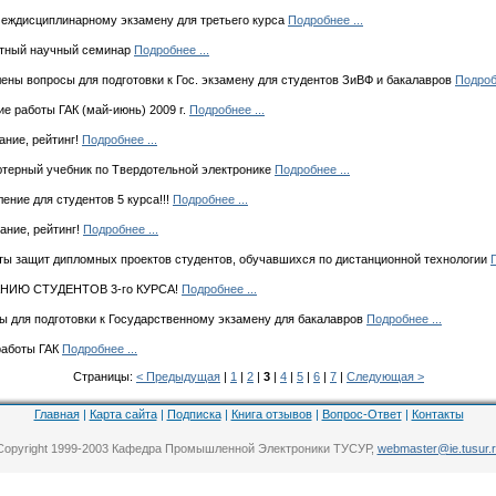
еждисциплинарному экзамену для третьего курса
Подробнее ...
тный научный семинар
Подробнее ...
ны вопросы для подготовки к Гос. экзамену для студентов ЗиВФ и бакалавров
Подробн
е работы ГАК (май-июнь) 2009 г.
Подробнее ...
ние, рейтинг!
Подробнее ...
терный учебник по Твердотельной электронике
Подробнее ...
ние для студентов 5 курса!!!
Подробнее ...
ние, рейтинг!
Подробнее ...
ты защит дипломных проектов студентов, обучавшихся по дистанционной технологии
ИЮ СТУДЕНТОВ 3-го КУРСА!
Подробнее ...
 для подготовки к Государственному экзамену для бакалавров
Подробнее ...
работы ГАК
Подробнее ...
Страницы:
< Предыдущая
|
1
|
2
|
3
|
4
|
5
|
6
|
7
|
Следующая >
Главная
|
Карта сайта
|
Подписка
|
Книга отзывов
|
Вопрос-Ответ
|
Контакты
Copyright 1999-2003 Кафедра Промышленной Электроники ТУСУР,
webmaster@ie.tusur.